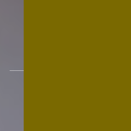
茂原市本納地区ニュータウンプロジェクト
※
総開発面積27ha
・全208区画
※
平屋造りメイン
のハワイアンタウン